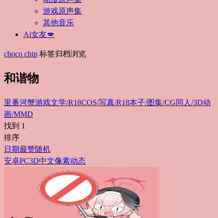
游戏原声集
其他音乐
Ai女友💋
choco chip
标签归档浏览
和谐物
里番
河蟹游戏
文学/R18
COS/写真/R18
本子/图集/CG
同人/3D动
画/MMD
找到
1
排序
日期
最赞
随机
安卓
PC
3D
中文
像素
动态