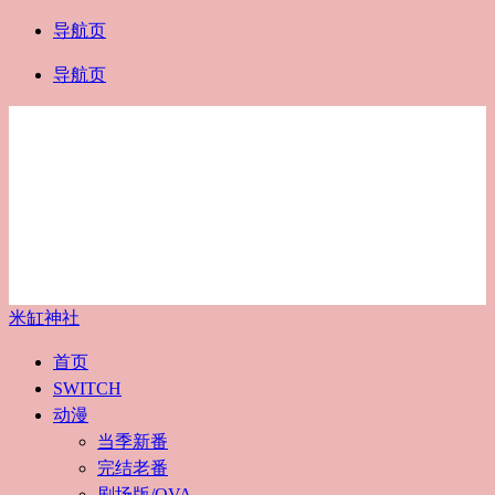
导航页
导航页
米缸神社
首页
SWITCH
动漫
当季新番
完结老番
剧场版/OVA