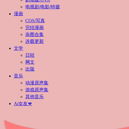
电视剧/电影/特摄
漫画
COS/写真
完结漫画
杂图合集
连载更新
文学
日轻
网文
出版
音乐
动漫原声集
游戏原声集
其他音乐
Ai女友💋