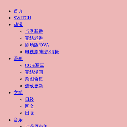
首页
SWITCH
动漫
当季新番
完结老番
剧场版/OVA
电视剧/电影/特摄
漫画
COS/写真
完结漫画
杂图合集
连载更新
文学
日轻
网文
出版
音乐
动漫原声集