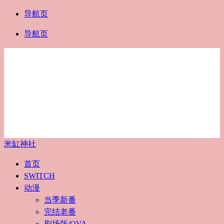
导航页
导航页
米缸神社
首页
SWITCH
动漫
当季新番
完结老番
剧场版/OVA