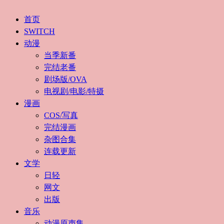
首页
SWITCH
动漫
当季新番
完结老番
剧场版/OVA
电视剧/电影/特摄
漫画
COS/写真
完结漫画
杂图合集
连载更新
文学
日轻
网文
出版
音乐
动漫原声集