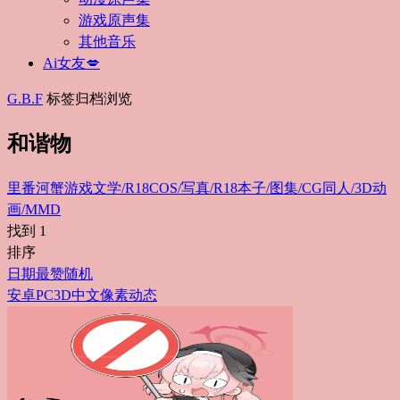
游戏原声集
其他音乐
Ai女友💋
G.B.F
标签归档浏览
和谐物
里番
河蟹游戏
文学/R18
COS/写真/R18
本子/图集/CG
同人/3D动
画/MMD
找到
1
排序
日期
最赞
随机
安卓
PC
3D
中文
像素
动态