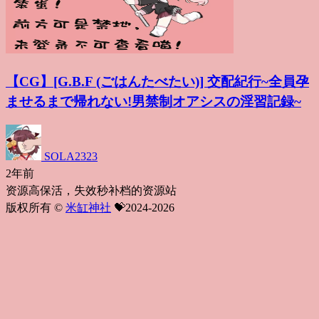
【CG】[G.B.F (ごはんたべたい)] 交配紀行~全員孕
ませるまで帰れない!男禁制オアシスの淫習記録~
SOLA2323
2年前
资源高保活，失效秒补档的资源站
版权所有 ©
米缸神社
💝2024-2026