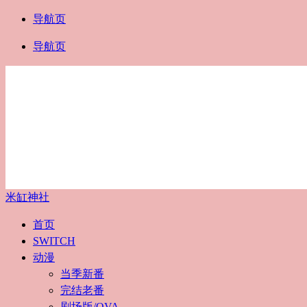
导航页
导航页
米缸神社
首页
SWITCH
动漫
当季新番
完结老番
剧场版/OVA