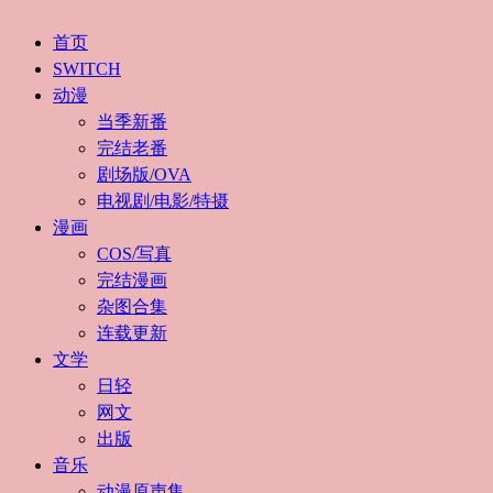
首页
SWITCH
动漫
当季新番
完结老番
剧场版/OVA
电视剧/电影/特摄
漫画
COS/写真
完结漫画
杂图合集
连载更新
文学
日轻
网文
出版
音乐
动漫原声集