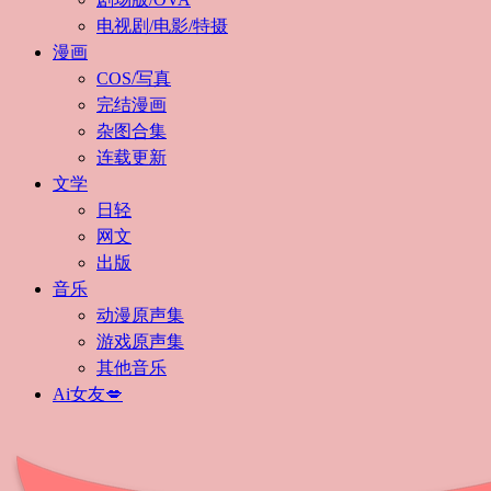
电视剧/电影/特摄
漫画
COS/写真
完结漫画
杂图合集
连载更新
文学
日轻
网文
出版
音乐
动漫原声集
游戏原声集
其他音乐
Ai女友💋