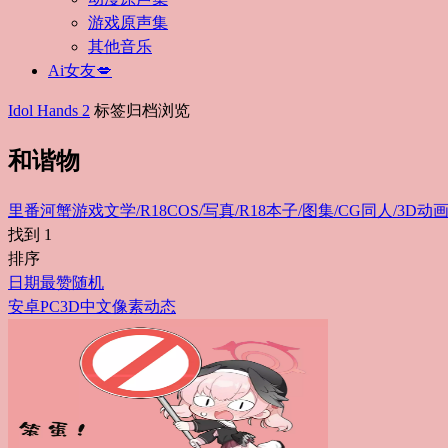
游戏原声集
其他音乐
Ai女友💋
Idol Hands 2
标签归档浏览
和谐物
里番
河蟹游戏
文学/R18
COS/写真/R18
本子/图集/CG
同人/3D动画
找到
1
排序
日期
最赞
随机
安卓
PC
3D
中文
像素
动态