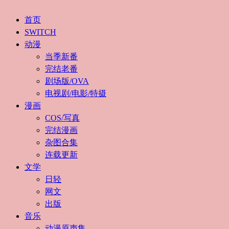
首页
SWITCH
动漫
当季新番
完结老番
剧场版/OVA
电视剧/电影/特摄
漫画
COS/写真
完结漫画
杂图合集
连载更新
文学
日轻
网文
出版
音乐
动漫原声集