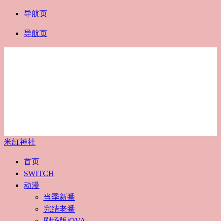
导航页
导航页
米缸神社
首页
SWITCH
动漫
当季新番
完结老番
剧场版/OVA