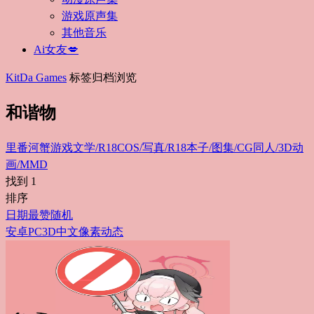
游戏原声集
其他音乐
Ai女友💋
KitDa Games
标签归档浏览
和谐物
里番
河蟹游戏
文学/R18
COS/写真/R18
本子/图集/CG
同人/3D动
画/MMD
找到
1
排序
日期
最赞
随机
安卓
PC
3D
中文
像素
动态