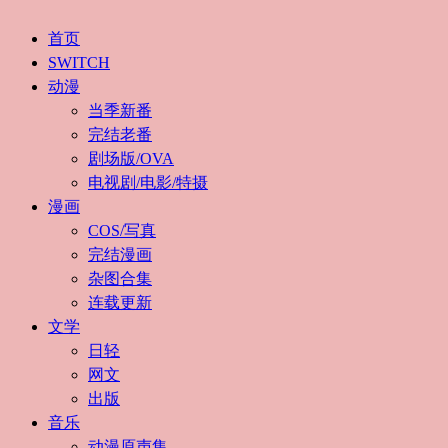
首页
SWITCH
动漫
当季新番
完结老番
剧场版/OVA
电视剧/电影/特摄
漫画
COS/写真
完结漫画
杂图合集
连载更新
文学
日轻
网文
出版
音乐
动漫原声集