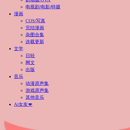
电视剧/电影/特摄
漫画
COS/写真
完结漫画
杂图合集
连载更新
文学
日轻
网文
出版
音乐
动漫原声集
游戏原声集
其他音乐
Ai女友💋