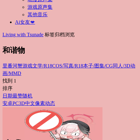
游戏原声集
其他音乐
Ai女友💋
Living with Tsunade
标签归档浏览
和谐物
里番
河蟹游戏
文学/R18
COS/写真/R18
本子/图集/CG
同人/3D动
画/MMD
找到
1
排序
日期
最赞
随机
安卓
PC
3D
中文
像素
动态