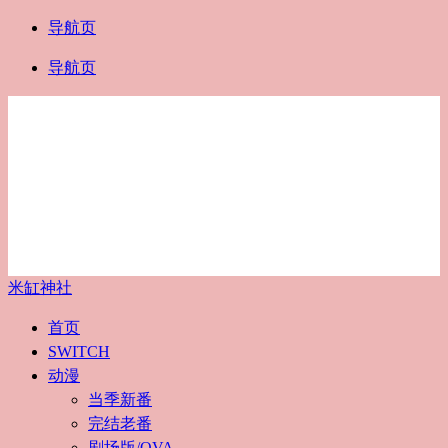
导航页
导航页
米缸神社
首页
SWITCH
动漫
当季新番
完结老番
剧场版/OVA