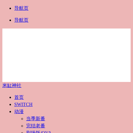
导航页
导航页
米缸神社
首页
SWITCH
动漫
当季新番
完结老番
剧场版/OVA