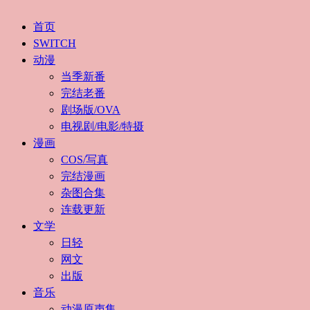
首页
SWITCH
动漫
当季新番
完结老番
剧场版/OVA
电视剧/电影/特摄
漫画
COS/写真
完结漫画
杂图合集
连载更新
文学
日轻
网文
出版
音乐
动漫原声集