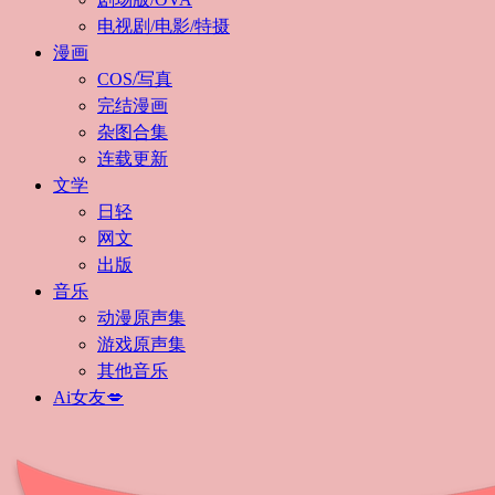
电视剧/电影/特摄
漫画
COS/写真
完结漫画
杂图合集
连载更新
文学
日轻
网文
出版
音乐
动漫原声集
游戏原声集
其他音乐
Ai女友💋