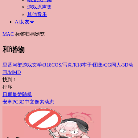
游戏原声集
其他音乐
Ai女友💋
MAC
标签归档浏览
和谐物
里番
河蟹游戏
文学/R18
COS/写真/R18
本子/图集/CG
同人/3D动
画/MMD
找到
1
排序
日期
最赞
随机
安卓
PC
3D
中文
像素
动态