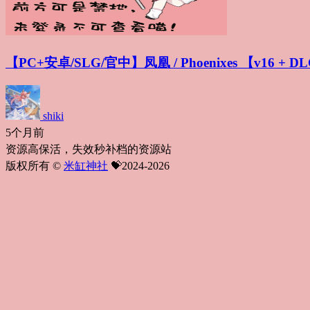
【PC+安卓/SLG/官中】凤凰 / Phoenixes 【v16 + D
shiki
5个月前
资源高保活，失效秒补档的资源站
版权所有 ©
米缸神社
💝2024-2026