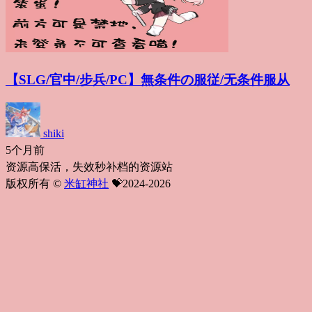
【SLG/官中/步兵/PC】無条件の服従/无条件服从
shiki
5个月前
资源高保活，失效秒补档的资源站
版权所有 ©
米缸神社
💝2024-2026