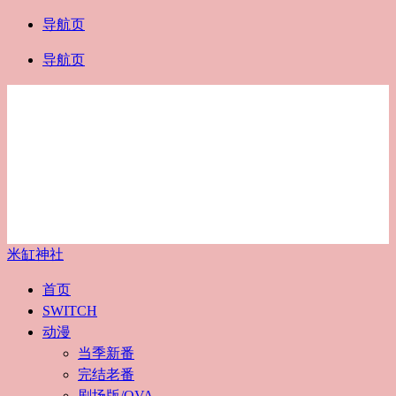
导航页
导航页
米缸神社
首页
SWITCH
动漫
当季新番
完结老番
剧场版/OVA