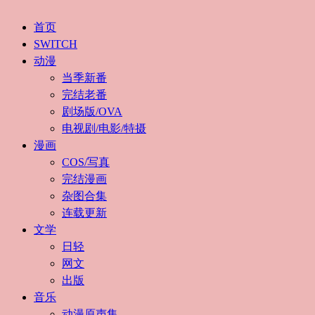
首页
SWITCH
动漫
当季新番
完结老番
剧场版/OVA
电视剧/电影/特摄
漫画
COS/写真
完结漫画
杂图合集
连载更新
文学
日轻
网文
出版
音乐
动漫原声集