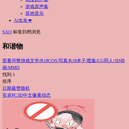
游戏原声集
其他音乐
Ai女友💋
SAO
标签归档浏览
和谐物
里番
河蟹游戏
文学/R18
COS/写真/R18
本子/图集/CG
同人/3D动
画/MMD
找到
1
排序
日期
最赞
随机
安卓
PC
3D
中文
像素
动态