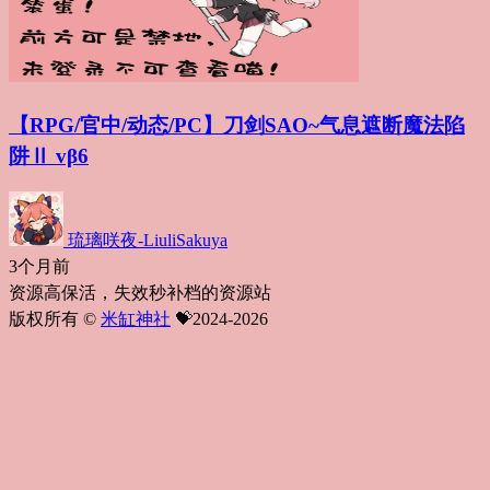
【RPG/官中/动态/PC】刀剑SAO~气息遮断魔法陷
阱Ⅱ vβ6
琉璃咲夜-LiuliSakuya
3个月前
资源高保活，失效秒补档的资源站
版权所有 ©
米缸神社
💝2024-2026