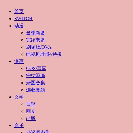
首页
SWITCH
动漫
当季新番
完结老番
剧场版/OVA
电视剧/电影/特摄
漫画
COS/写真
完结漫画
杂图合集
连载更新
文学
日轻
网文
出版
音乐
动漫原声集