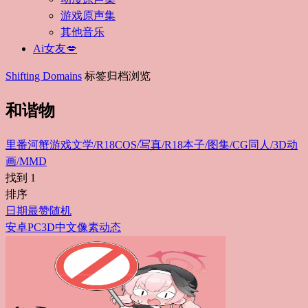
游戏原声集
其他音乐
Ai女友💋
Shifting Domains
标签归档浏览
和谐物
里番
河蟹游戏
文学/R18
COS/写真/R18
本子/图集/CG
同人/3D动
画/MMD
找到
1
排序
日期
最赞
随机
安卓
PC
3D
中文
像素
动态