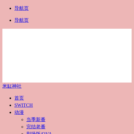
导航页
导航页
米缸神社
首页
SWITCH
动漫
当季新番
完结老番
剧场版/OVA