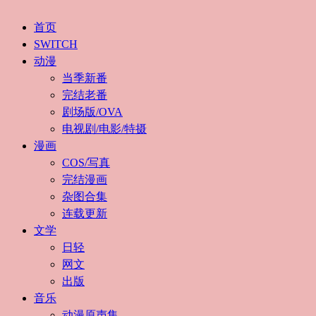
首页
SWITCH
动漫
当季新番
完结老番
剧场版/OVA
电视剧/电影/特摄
漫画
COS/写真
完结漫画
杂图合集
连载更新
文学
日轻
网文
出版
音乐
动漫原声集