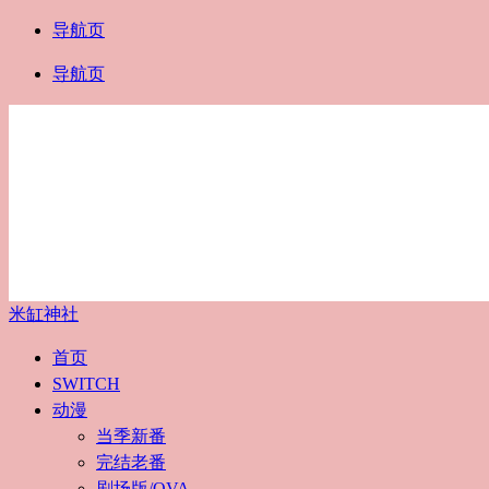
导航页
导航页
米缸神社
首页
SWITCH
动漫
当季新番
完结老番
剧场版/OVA