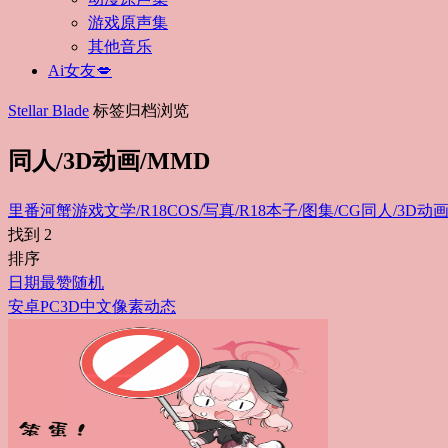
游戏原声集
其他音乐
Ai女友💋
Stellar Blade
标签归档浏览
同人/3D动画/MMD
里番
河蟹游戏
文学/R18
COS/写真/R18
本子/图集/CG
同人/3D动画
找到
2
排序
日期
最赞
随机
安卓
PC
3D
中文
像素
动态