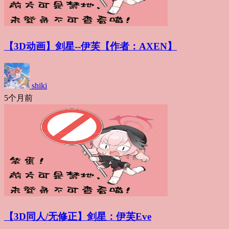
【3D动画】剑星--伊芙【作者：AXEN】
shiki
5个月前
【3D同人/无修正】剑星：伊芙Eve