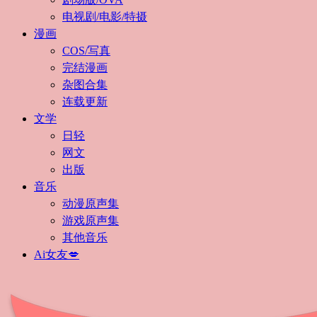
电视剧/电影/特摄
漫画
COS/写真
完结漫画
杂图合集
连载更新
文学
日轻
网文
出版
音乐
动漫原声集
游戏原声集
其他音乐
Ai女友💋