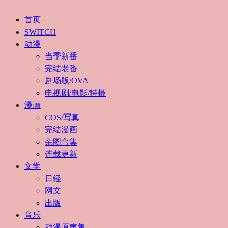
首页
SWITCH
动漫
当季新番
完结老番
剧场版/OVA
电视剧/电影/特摄
漫画
COS/写真
完结漫画
杂图合集
连载更新
文学
日轻
网文
出版
音乐
动漫原声集