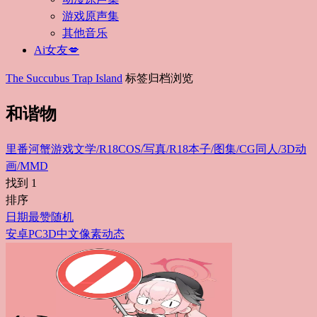
游戏原声集
其他音乐
Ai女友💋
The Succubus Trap Island
标签归档浏览
和谐物
里番
河蟹游戏
文学/R18
COS/写真/R18
本子/图集/CG
同人/3D动
画/MMD
找到
1
排序
日期
最赞
随机
安卓
PC
3D
中文
像素
动态