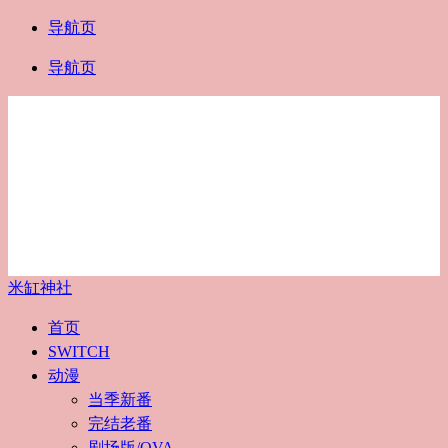
导航页
导航页
米缸神社
首页
SWITCH
动漫
当季新番
完结老番
剧场版/OVA