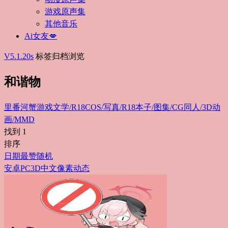
游戏原声集
其他音乐
Ai女友💋
V5.1.20s
标签归档浏览
和谐物
里番
河蟹游戏
文学/R18
COS/写真/R18
本子/图集/CG
同人/3D动
画/MMD
找到
1
排序
日期
最赞
随机
安卓
PC
3D
中文
像素
动态