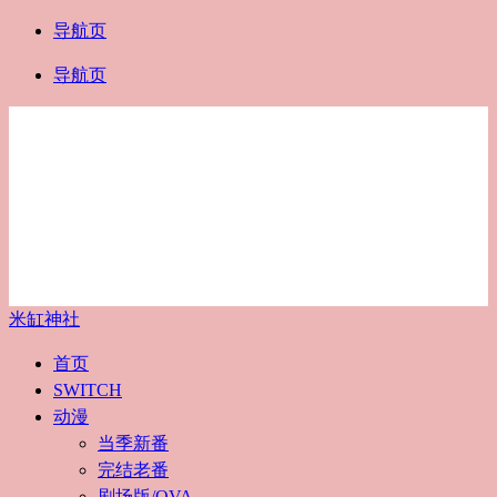
导航页
导航页
米缸神社
首页
SWITCH
动漫
当季新番
完结老番
剧场版/OVA