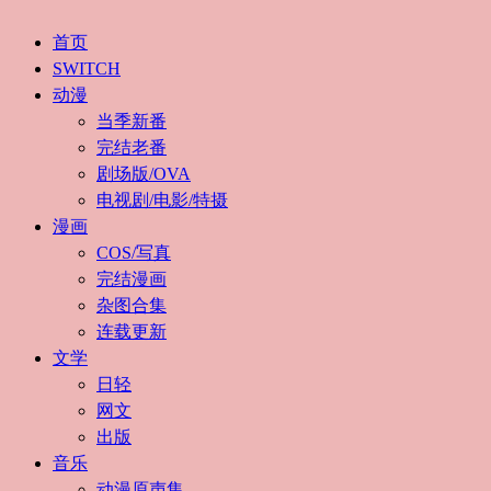
首页
SWITCH
动漫
当季新番
完结老番
剧场版/OVA
电视剧/电影/特摄
漫画
COS/写真
完结漫画
杂图合集
连载更新
文学
日轻
网文
出版
音乐
动漫原声集