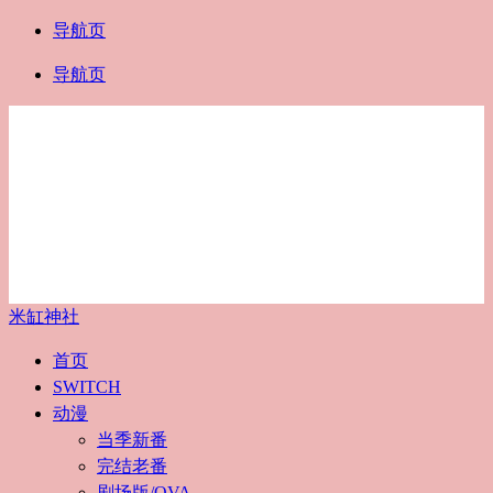
导航页
导航页
米缸神社
首页
SWITCH
动漫
当季新番
完结老番
剧场版/OVA