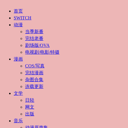
首页
SWITCH
动漫
当季新番
完结老番
剧场版/OVA
电视剧/电影/特摄
漫画
COS/写真
完结漫画
杂图合集
连载更新
文学
日轻
网文
出版
音乐
动漫原声集