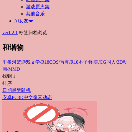
游戏原声集
其他音乐
Ai女友💋
ver1.2.1
标签归档浏览
和谐物
里番
河蟹游戏
文学/R18
COS/写真/R18
本子/图集/CG
同人/3D动
画/MMD
找到
1
排序
日期
最赞
随机
安卓
PC
3D
中文
像素
动态