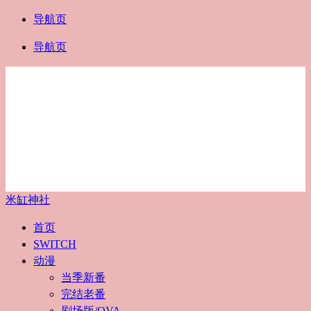
导航页
导航页
米缸神社
首页
SWITCH
动漫
当季新番
完结老番
剧场版/OVA