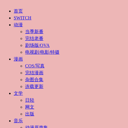
首页
SWITCH
动漫
当季新番
完结老番
剧场版/OVA
电视剧/电影/特摄
漫画
COS/写真
完结漫画
杂图合集
连载更新
文学
日轻
网文
出版
音乐
动漫原声集