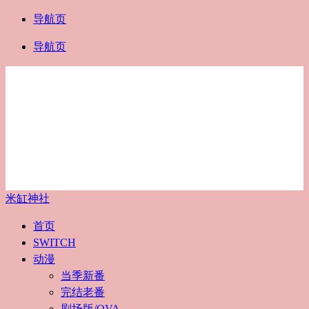
导航页
导航页
米缸神社
首页
SWITCH
动漫
当季新番
完结老番
剧场版/OVA