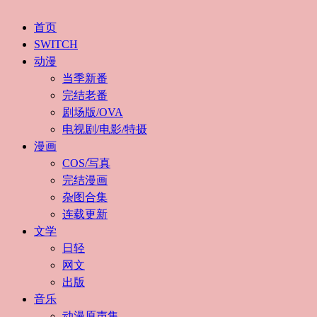
首页
SWITCH
动漫
当季新番
完结老番
剧场版/OVA
电视剧/电影/特摄
漫画
COS/写真
完结漫画
杂图合集
连载更新
文学
日轻
网文
出版
音乐
动漫原声集