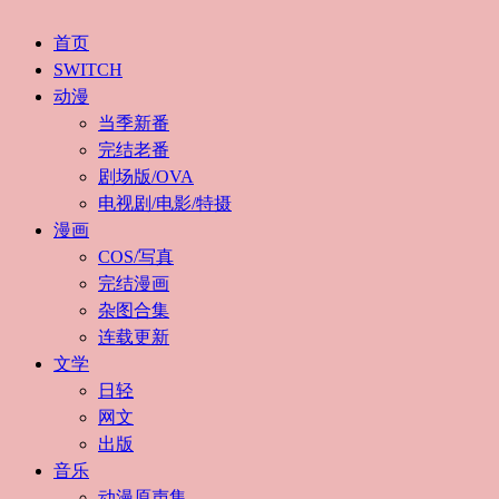
首页
SWITCH
动漫
当季新番
完结老番
剧场版/OVA
电视剧/电影/特摄
漫画
COS/写真
完结漫画
杂图合集
连载更新
文学
日轻
网文
出版
音乐
动漫原声集