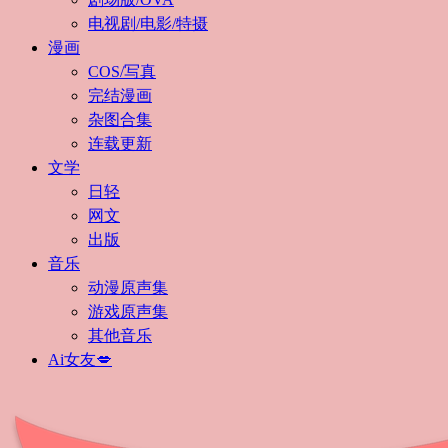
电视剧/电影/特摄
漫画
COS/写真
完结漫画
杂图合集
连载更新
文学
日轻
网文
出版
音乐
动漫原声集
游戏原声集
其他音乐
Ai女友💋