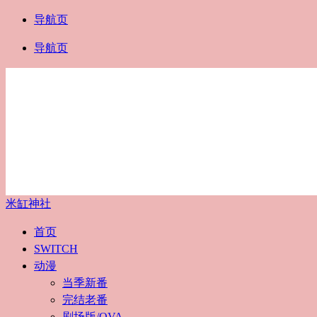
导航页
导航页
米缸神社
首页
SWITCH
动漫
当季新番
完结老番
剧场版/OVA