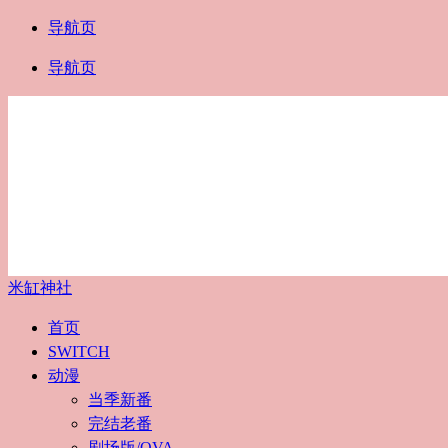
导航页
导航页
米缸神社
首页
SWITCH
动漫
当季新番
完结老番
剧场版/OVA