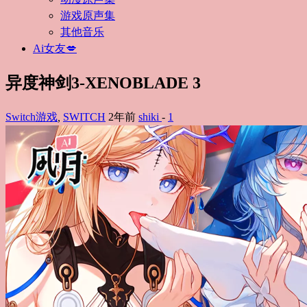
游戏原声集
其他音乐
Ai女友💋
异度神剑3-XENOBLADE 3
Switch游戏
,
SWITCH
2年前
shiki
-
1