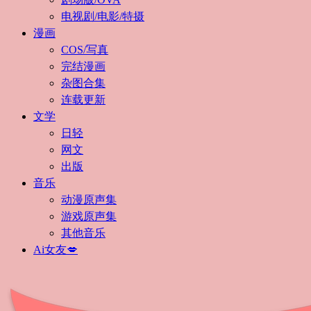
电视剧/电影/特摄
漫画
COS/写真
完结漫画
杂图合集
连载更新
文学
日轻
网文
出版
音乐
动漫原声集
游戏原声集
其他音乐
Ai女友💋