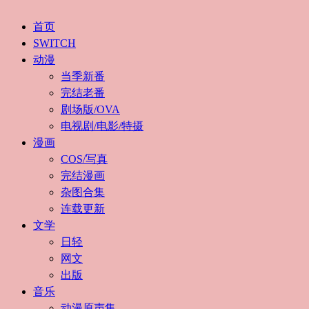
首页
SWITCH
动漫
当季新番
完结老番
剧场版/OVA
电视剧/电影/特摄
漫画
COS/写真
完结漫画
杂图合集
连载更新
文学
日轻
网文
出版
音乐
动漫原声集