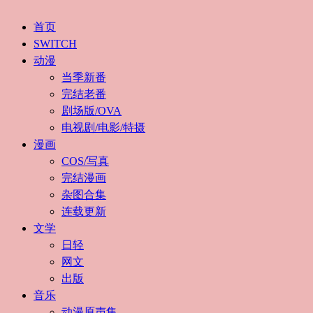
首页
SWITCH
动漫
当季新番
完结老番
剧场版/OVA
电视剧/电影/特摄
漫画
COS/写真
完结漫画
杂图合集
连载更新
文学
日轻
网文
出版
音乐
动漫原声集