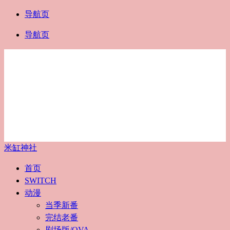
导航页
导航页
米缸神社
首页
SWITCH
动漫
当季新番
完结老番
剧场版/OVA